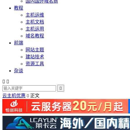
国内国外域名商
教程
主机运维
主机文档
主机运用
域名教程
前端
网站主题
建站技术
资源工具
杂谈



云主机优惠
正文
