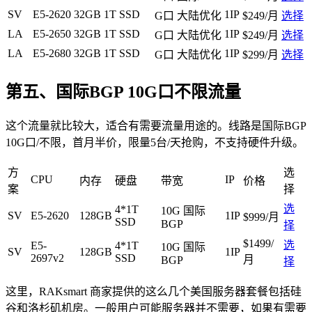
SV
E5-2620
32GB
1T SSD
1IP
G口 大陆优化
$249/月
选择
LA
E5-2650
32GB
1T SSD
1IP
G口 大陆优化
$249/月
选择
LA
E5-2680
32GB
1T SSD
1IP
G口 大陆优化
$299/月
选择
第五、国际BGP 10G口不限流量
这个流量就比较大，适合有需要流量用途的。线路是国际BGP
10G口/不限，首月半价，限量5台/天抢购，不支持硬件升级。
方
选
CPU
IP
内存
硬盘
带宽
价格
案
择
选
4*1T
10G 国际
SV
E5-2620
128GB
1IP
$999/月
SSD
BGP
择
$1499/
选
E5-
4*1T
10G 国际
SV
128GB
1IP
2697v2
SSD
月
BGP
择
这里，RAKsmart 商家提供的这么几个美国服务器套餐包括硅
谷和洛杉矶机房。一般用户可能服务器并不需要，如果有需要