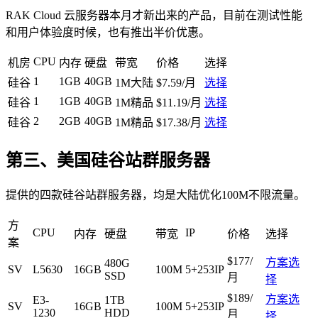
RAK Cloud 云服务器本月才新出来的产品，目前在测试性能
和用户体验度时候，也有推出半价优惠。
CPU
机房
内存
硬盘
带宽
价格
选择
1
1GB
40GB
硅谷
1M大陆
$7.59/月
选择
1
1GB
40GB
硅谷
1M精品
$11.19/月
选择
2
2GB
40GB
硅谷
1M精品
$17.38/月
选择
第三、美国硅谷站群服务器
提供的四款硅谷站群服务器，均是大陆优化100M不限流量。
方
CPU
IP
内存
硬盘
带宽
价格
选择
案
$177/
方案选
480G
SV
L5630
16GB
100M
5+253IP
SSD
月
择
$189/
方案选
E3-
1TB
SV
16GB
100M
5+253IP
1230
HDD
月
择