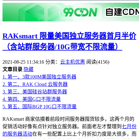
RAKsmart 限量美国独立服务器首月半价
（含站群服务器/10G带宽不限流量）
2021-08-25 11:34:16
分类：
云主机优惠
阅读(4156)
文章目录
隐藏
1.
第一、3款100M美国独立服务器
2.
第二、RAK Cloud 云服务器
3.
第三、美国硅谷站群服务器
4.
第四、美国G口不限流量
5.
第五、国际BGP 10G口不限流量
RAKsmart 商家估摸着前段时间服务器囤货较多，这两个月的
促销活动好像有点针对独立服务器。前面老左才整理到
七月份
的服务器活动
在有一些配置上比上个月折扣力度是大很多，而