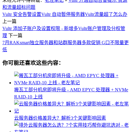
未经允许不得转载：
老左笔记
»
Vultr 开通自动告警提示 资源
和流量超标问题
Vultr 安全告警设置
Vultr 自动暂停服务器
Vultr流量超了怎么办
上一篇
Vultr 添加子账户及设置权限 - 新增多Vultr账户管理及分权管
理
下一篇
7月RAKsmart独立服务器和站群服务器多款促销 G口不限量更
低
你可能还喜欢这些内容：
搬瓦工部分机房即将升级 - AMD EPYC 处理器 + NVMe
RAID-10 上线
云服务器价格差异大？解析3个关键影响因素