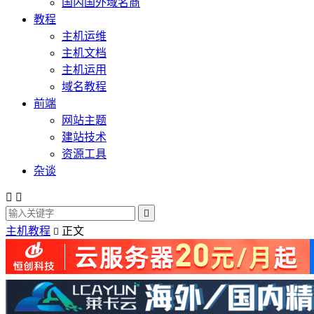
国内国外域名商
教程
主机运维
主机文档
主机运用
域名教程
前端
网站主题
建站技术
资源工具
杂谈



主机教程
正文
