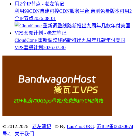
利用99CDN自建可控CDN服务平台 亲测免费版本可用2
个IP节点
2026-08-01
CloudCone 重新调整线路新推出九周年几款年付美国
VPS套餐计划
2026-07-30
© 2012-2026
老左笔记
© By
LaoZuo.ORG
.
苏ICP备06030674
号-1
|
关于我们