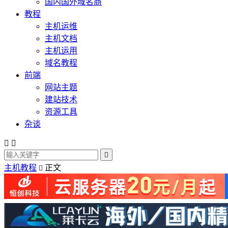
国内国外域名商
教程
主机运维
主机文档
主机运用
域名教程
前端
网站主题
建站技术
资源工具
杂谈



主机教程
正文
