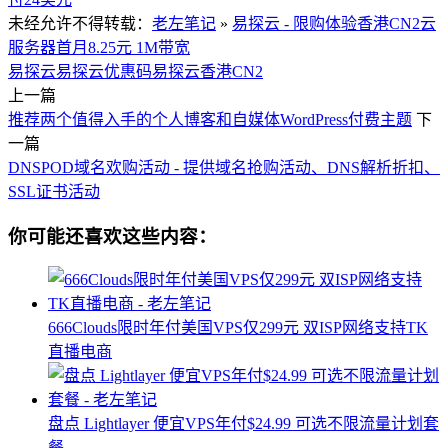
未经允许不得转载：
老左笔记
»
易探云 - 限购体验香港CN2云
服务器首月8.25元 1M带宽
易探云
易探云优惠码
易探云香港CN2
上一篇
推荐两个值得入手的个人博客和自媒体WordPress付费主题
下
一篇
DNSPOD域名欢购活动 - 提供域名抢购活动、DNS解析折扣、
SSL证书活动
你可能还喜欢这些内容：
666Clouds限时年付美国VPS仅299元 双ISP网络支持TK
直播电商
盘点 Lightlayer 便宜VPS年付$24.99 可选不限流量计划套
餐