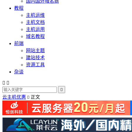
国内国外域名商
教程
主机运维
主机文档
主机运用
域名教程
前端
网站主题
建站技术
资源工具
杂谈



云主机优惠
正文
