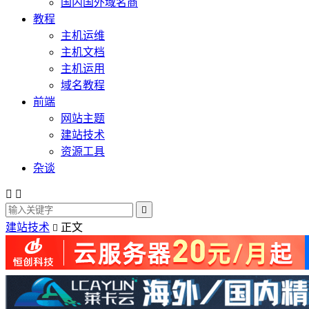
国内国外域名商
教程
主机运维
主机文档
主机运用
域名教程
前端
网站主题
建站技术
资源工具
杂谈



建站技术
正文
