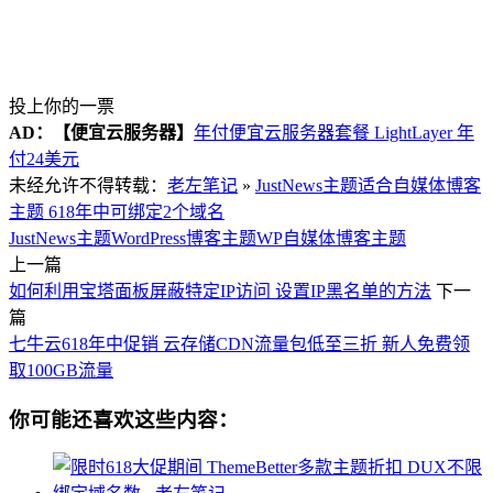
投上你的一票
AD：
【便宜云服务器】
年付便宜云服务器套餐 LightLayer 年
付24美元
未经允许不得转载：
老左笔记
»
JustNews主题适合自媒体博客
主题 618年中可绑定2个域名
JustNews主题
WordPress博客主题
WP自媒体博客主题
上一篇
如何利用宝塔面板屏蔽特定IP访问 设置IP黑名单的方法
下一
篇
七牛云618年中促销 云存储CDN流量包低至三折 新人免费领
取100GB流量
你可能还喜欢这些内容：