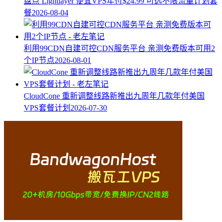
盘点 Lightlayer 便宜VPS年付$24.99 可选不限流量计划套
餐
2026-08-04
利用99CDN自建可控CDN服务平台 亲测免费版本可用2
个IP节点
2026-08-01
CloudCone 重新调整线路新推出九周年几款年付美国
VPS套餐计划
2026-07-30