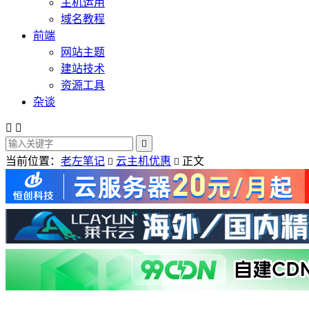
主机运用
域名教程
前端
网站主题
建站技术
资源工具
杂谈



当前位置：
老左笔记
云主机优惠
正文

