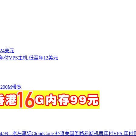
付24美元
款年付VPS主机 低至年12美元
篇
 200M带宽
CloudCone 补货美国圣路易斯机房年付VPS 年付低至