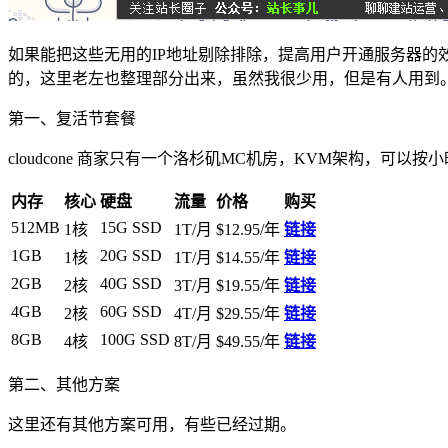
如果能把这些无用的IP地址剔除排除，提高用户开通服务器的效
的，这里老左也整理部分出来，虽然我很少用，但是有人用到
第一、复活节套餐
cloudcone 商家只有一个洛杉矶MC机房，KVM架构，可以按
内存
核心
硬盘
流量
价格
购买
512MB
15G SSD
1核
1T/月
$12.95/年
链接
1GB
20G SSD
1核
1T/月
$14.55/年
链接
2GB
40G SSD
2核
3T/月
$19.55
/年
链接
4GB
60G SSD
2核
4T/月
$29.55
/年
链接
8GB
100G SSD
4核
8T/月
$49.55/年
链接
第二、其他方案
这里还有其他方案可用，有些已经过期。