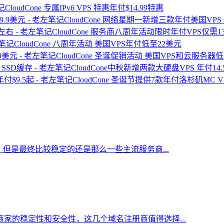
CloudCone 专属IPv6 VPS 特惠年付$14.99特惠
CloudCone 网络星期一新增三款年付美国VPS
CloudCone 服务商八周年活动限时年付VPS仅需
CloudCone 八周年活动 美国VPS年付低至22美元
CloudCone 圣诞促销活动 美国VPS和云服务器低
CloudCone中秋新增两款大硬盘VPS 年付14.
CloudCone 圣诞节提供7款年付洛杉矶MC V
但是最终比较稳定的还是那么一些主流服务商...
家的稳定性和安全性，这几个域名注册商值得选择...