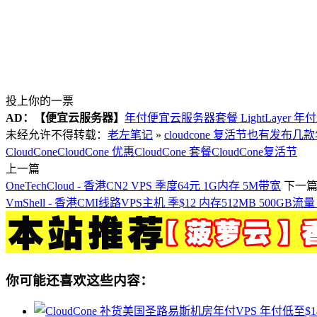
投上你的一票
AD：
【便宜云服务器】
年付便宜云服务器套餐 LightLayer 年
未经允许不得转载：
老左笔记
»
cloudcone 复活节也有发布几
CloudCone
CloudCone 优惠
CloudCone 套餐
CloudCone复活节
上一篇
OneTechCloud - 香港CN2 VPS 季度64元 1G内存 5M带宽
下一
VmShell - 香港CMI线路VPS主机 季$12 内存512MB 500GB流量
你可能还喜欢这些内容：