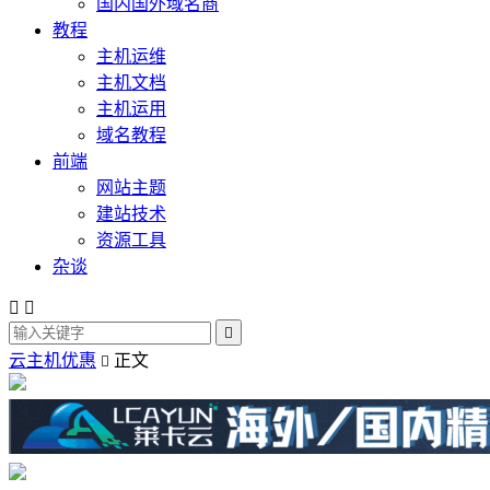
国内国外域名商
教程
主机运维
主机文档
主机运用
域名教程
前端
网站主题
建站技术
资源工具
杂谈



云主机优惠
正文
