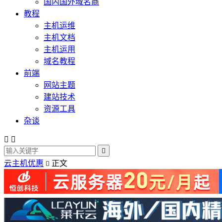
国内国外域名商
教程
主机运维
主机文档
主机运用
域名教程
前端
网站主题
建站技术
资源工具
杂谈



云主机优惠
正文
