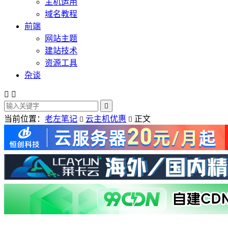
主机运用
域名教程
前端
网站主题
建站技术
资源工具
杂谈



当前位置：
老左笔记
云主机优惠
正文

