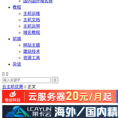
国内国外域名商
教程
主机运维
主机文档
主机运用
域名教程
前端
网站主题
建站技术
资源工具
杂谈



云主机优惠
正文
