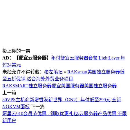
投上你的一票
AD：
【便宜云服务器】
年付便宜云服务器套餐 LightLayer 年
付24美元
未经允许不得转载：
老左笔记
»
RAKsmart美国独立服务器低
至五折促销 适合海外外贸业务项目
RAKSMART独立服务器
便宜美国服务器
美国独立服务器
上一篇
80VPS主机商新增香港新世界（CN2）年付低至299元 全新
NOKVM面板
下一篇
阿里云910会员节优惠 - 领取优惠礼包/云服务器产品优惠 不限
新用户