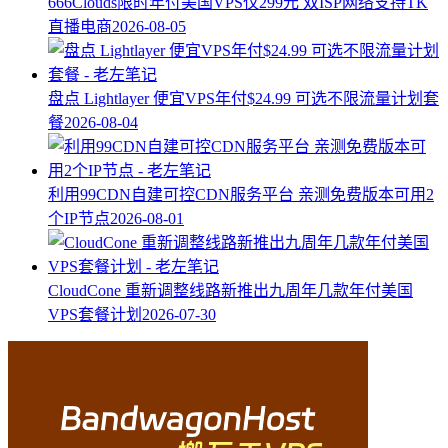
666Clouds限时年付美国VPS仅299元 双ISP网络支持TK
直播电商
2026-08-05
盘点 Lightlayer 便宜VPS年付$24.99 可选不限流量计划套
餐
2026-08-04
利用99CDN自建可控CDN服务平台 亲测免费版本可用2
个IP节点
2026-08-01
CloudCone 重新调整线路新推出九周年几款年付美国
VPS套餐计划
2026-07-30