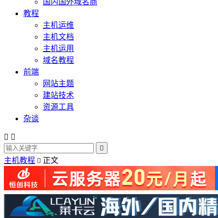
国内国外域名商
教程
主机运维
主机文档
主机运用
域名教程
前端
网站主题
建站技术
资源工具
杂谈



主机教程
正文
