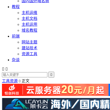
国内国外域名商
教程
主机运维
主机文档
主机运用
域名教程
前端
网站主题
建站技术
资源工具
杂谈



工具资源
正文
