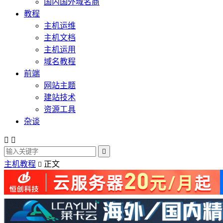
国内国外域名商
教程
主机运维
主机文档
主机运用
域名教程
前端
网站主题
建站技术
资源工具
杂谈



主机教程
正文
