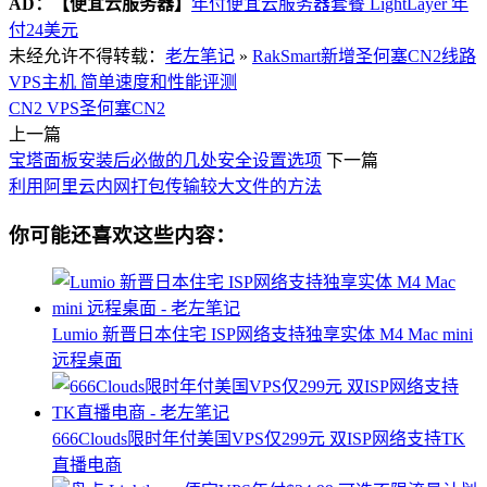
AD：
【便宜云服务器】
年付便宜云服务器套餐 LightLayer 年
付24美元
未经允许不得转载：
老左笔记
»
RakSmart新增圣何塞CN2线路
VPS主机 简单速度和性能评测
CN2 VPS
圣何塞CN2
上一篇
宝塔面板安装后必做的几处安全设置选项
下一篇
利用阿里云内网打包传输较大文件的方法
你可能还喜欢这些内容：
Lumio 新晋日本住宅 ISP网络支持独享实体 M4 Mac mini
远程桌面
666Clouds限时年付美国VPS仅299元 双ISP网络支持TK
直播电商