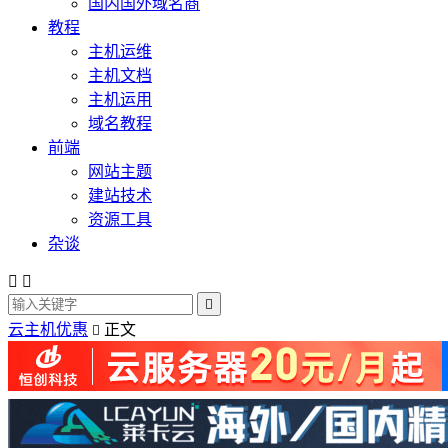
国内国外域名商
教程
主机运维
主机文档
主机运用
域名教程
前端
网站主题
建站技术
资源工具
杂谈



云主机优惠
正文
