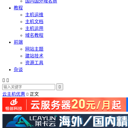
国内国外域名商
教程
主机运维
主机文档
主机运用
域名教程
前端
网站主题
建站技术
资源工具
杂谈



云主机优惠
正文
