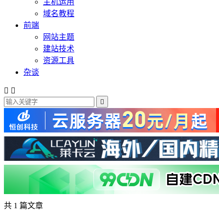
主机运用
域名教程
前端
网站主题
建站技术
资源工具
杂谈



共 1 篇文章