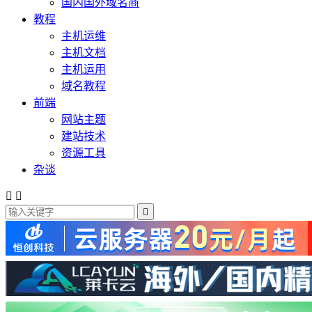
国内国外域名商
教程
主机运维
主机文档
主机运用
域名教程
前端
网站主题
建站技术
资源工具
杂谈


