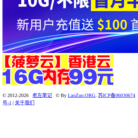
© 2012-2026
老左笔记
© By
LaoZuo.ORG
.
苏ICP备06030674
号-1
|
关于我们