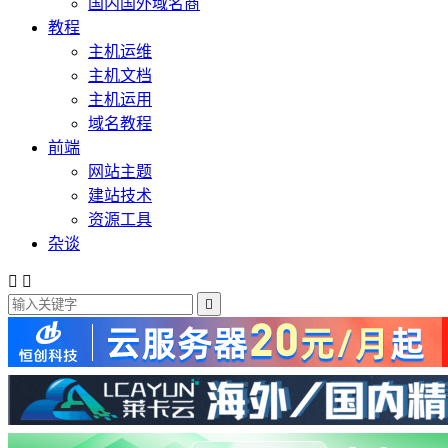
国内国外域名商
教程
主机运维
主机文档
主机运用
域名教程
前端
网站主题
建站技术
资源工具
杂谈


