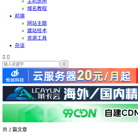
主机运用
域名教程
前端
网站主题
建站技术
资源工具
杂谈



共 2 篇文章