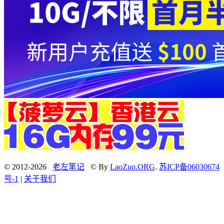
© 2012-2026
老左笔记
© By
LaoZuo.ORG
.
苏ICP备06030674
号-1
|
关于我们