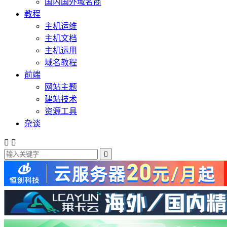
国内国外域名商
教程
主机运维
主机文档
主机运用
域名教程
前端
网站主题
建站技术
资源工具
杂谈


