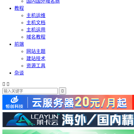
国内国外域名商
教程
主机运维
主机文档
主机运用
域名教程
前端
网站主题
建站技术
资源工具
杂谈


