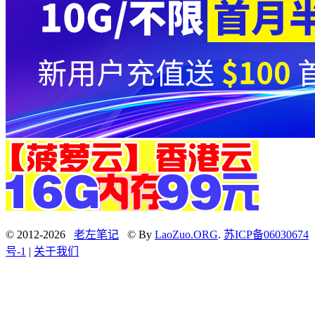
© 2012-2026
老左笔记
© By
LaoZuo.ORG
.
苏ICP备06030674
号-1
|
关于我们