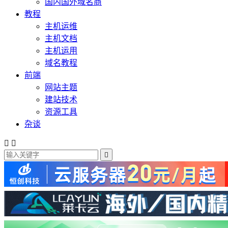
国内国外域名商
教程
主机运维
主机文档
主机运用
域名教程
前端
网站主题
建站技术
资源工具
杂谈


