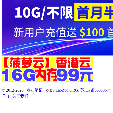
© 2012-2026
老左笔记
© By
LaoZuo.ORG
.
苏ICP备06030674
号-1
|
关于我们