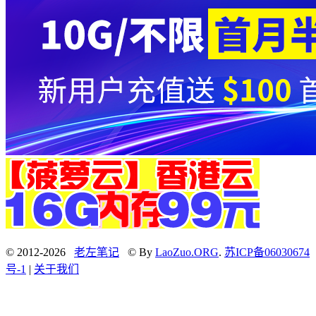
© 2012-2026
老左笔记
© By
LaoZuo.ORG
.
苏ICP备06030674
号-1
|
关于我们