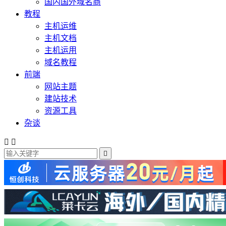
国内国外域名商
教程
主机运维
主机文档
主机运用
域名教程
前端
网站主题
建站技术
资源工具
杂谈


