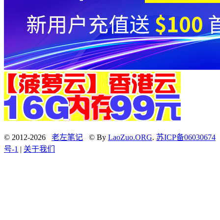
© 2012-2026
老左笔记
© By
LaoZuo.ORG
.
苏ICP备06030674
号-1
|
关于我们