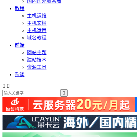
国内国外域名商
教程
主机运维
主机文档
主机运用
域名教程
前端
网站主题
建站技术
资源工具
杂谈


