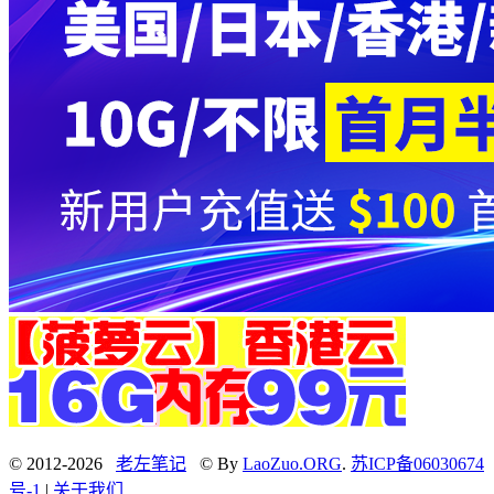
© 2012-2026
老左笔记
© By
LaoZuo.ORG
.
苏ICP备06030674
号-1
|
关于我们