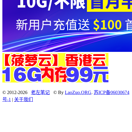
© 2012-2026
老左笔记
© By
LaoZuo.ORG
.
苏ICP备06030674
号-1
|
关于我们