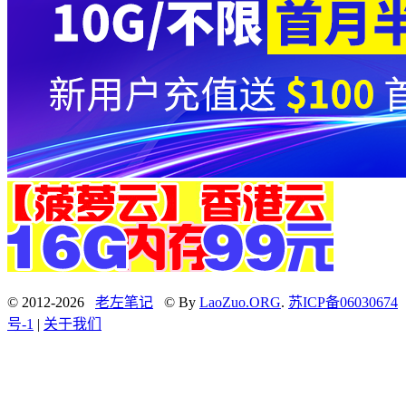
© 2012-2026
老左笔记
© By
LaoZuo.ORG
.
苏ICP备06030674
号-1
|
关于我们