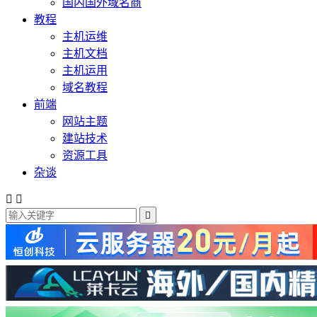
国内国外域名商
教程
主机运维
主机文档
主机运用
域名教程
前端
网站主题
建站技术
资源工具
杂谈


