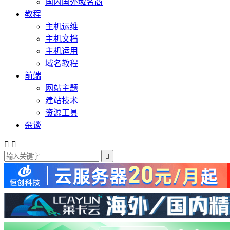
国内国外域名商
教程
主机运维
主机文档
主机运用
域名教程
前端
网站主题
建站技术
资源工具
杂谈


