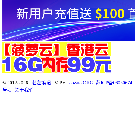
© 2012-2026
老左笔记
© By
LaoZuo.ORG
.
苏ICP备06030674
号-1
|
关于我们