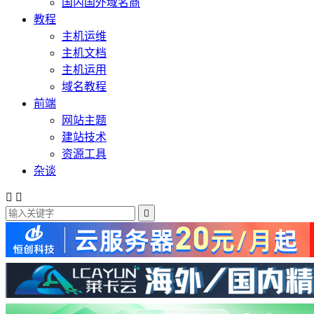
国内国外域名商
教程
主机运维
主机文档
主机运用
域名教程
前端
网站主题
建站技术
资源工具
杂谈


