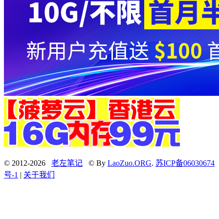
© 2012-2026
老左笔记
© By
LaoZuo.ORG
.
苏ICP备06030674
号-1
|
关于我们