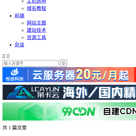
主机运用
域名教程
前端
网站主题
建站技术
资源工具
杂谈



共 1 篇文章