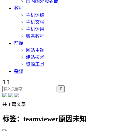
国内国外域名商
教程
主机运维
主机文档
主机运用
域名教程
前端
网站主题
建站技术
资源工具
杂谈



共 1 篇文章
标签：teamviewer原因未知