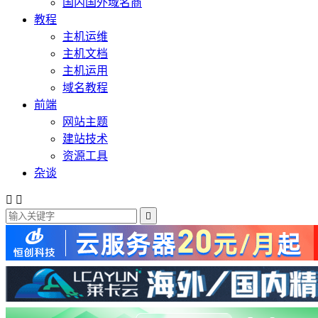
国内国外域名商
教程
主机运维
主机文档
主机运用
域名教程
前端
网站主题
建站技术
资源工具
杂谈


