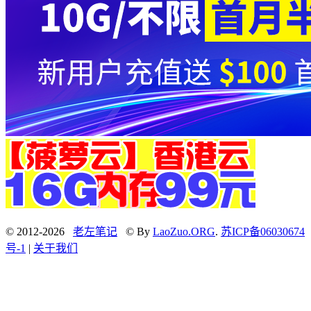
© 2012-2026
老左笔记
© By
LaoZuo.ORG
.
苏ICP备06030674
号-1
|
关于我们