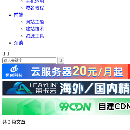
主机运用
域名教程
前端
网站主题
建站技术
资源工具
杂谈



共 3 篇文章