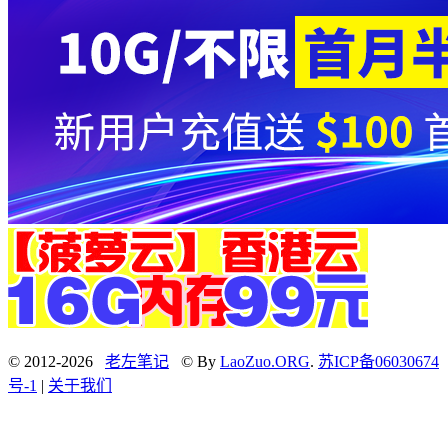
© 2012-2026
老左笔记
© By
LaoZuo.ORG
.
苏ICP备06030674
号-1
|
关于我们