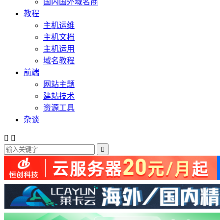
国内国外域名商
教程
主机运维
主机文档
主机运用
域名教程
前端
网站主题
建站技术
资源工具
杂谈


