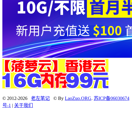
© 2012-2026
老左笔记
© By
LaoZuo.ORG
.
苏ICP备06030674
号-1
|
关于我们