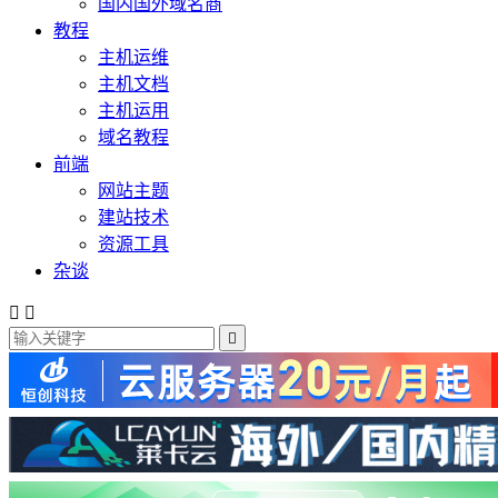
国内国外域名商
教程
主机运维
主机文档
主机运用
域名教程
前端
网站主题
建站技术
资源工具
杂谈


