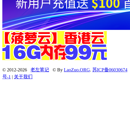
© 2012-2026
老左笔记
© By
LaoZuo.ORG
.
苏ICP备06030674
号-1
|
关于我们