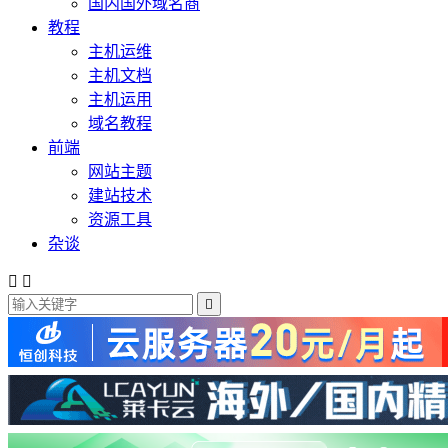
国内国外域名商
教程
主机运维
主机文档
主机运用
域名教程
前端
网站主题
建站技术
资源工具
杂谈


