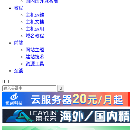
国内国外域名商
教程
主机运维
主机文档
主机运用
域名教程
前端
网站主题
建站技术
资源工具
杂谈


