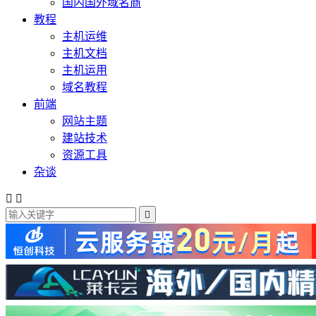
国内国外域名商
教程
主机运维
主机文档
主机运用
域名教程
前端
网站主题
建站技术
资源工具
杂谈


