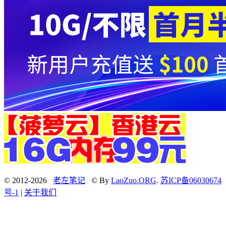
© 2012-2026
老左笔记
© By
LaoZuo.ORG
.
苏ICP备06030674
号-1
|
关于我们