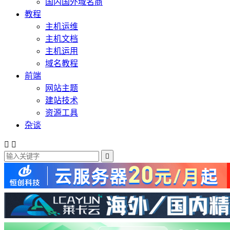
国内国外域名商
教程
主机运维
主机文档
主机运用
域名教程
前端
网站主题
建站技术
资源工具
杂谈


