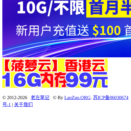
© 2012-2026
老左笔记
© By
LaoZuo.ORG
.
苏ICP备06030674
号-1
|
关于我们