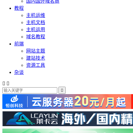
国内国外域名商
教程
主机运维
主机文档
主机运用
域名教程
前端
网站主题
建站技术
资源工具
杂谈


