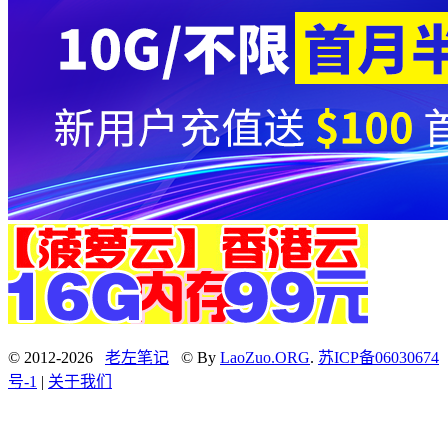
© 2012-2026
老左笔记
© By
LaoZuo.ORG
.
苏ICP备06030674
号-1
|
关于我们