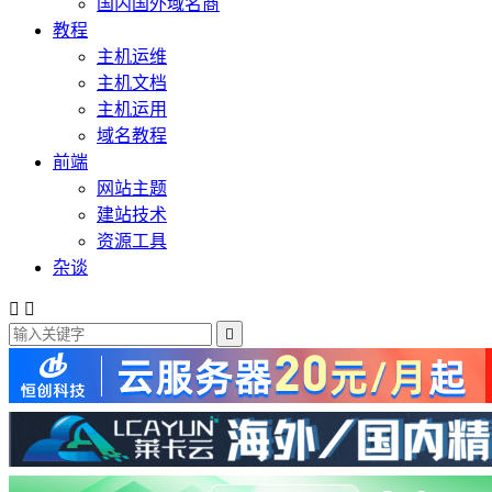
国内国外域名商
教程
主机运维
主机文档
主机运用
域名教程
前端
网站主题
建站技术
资源工具
杂谈


