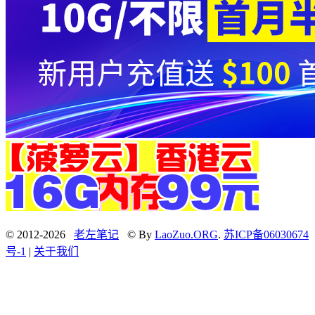
© 2012-2026
老左笔记
© By
LaoZuo.ORG
.
苏ICP备06030674
号-1
|
关于我们