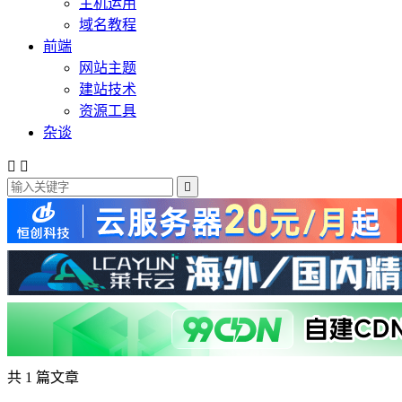
主机运用
域名教程
前端
网站主题
建站技术
资源工具
杂谈



共 1 篇文章