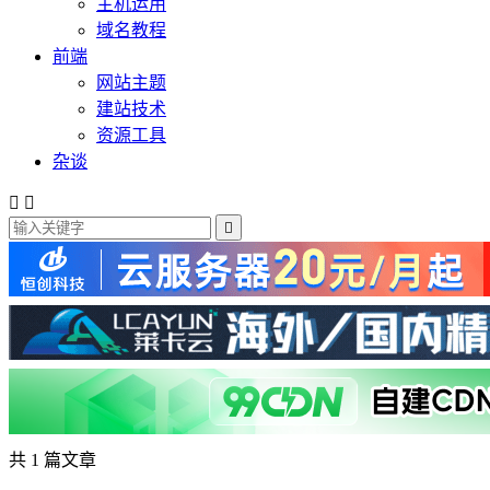
主机运用
域名教程
前端
网站主题
建站技术
资源工具
杂谈



共 1 篇文章