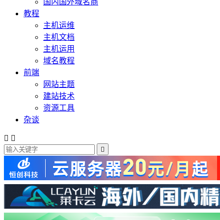
国内国外域名商
教程
主机运维
主机文档
主机运用
域名教程
前端
网站主题
建站技术
资源工具
杂谈


