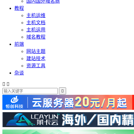
国内国外域名商
教程
主机运维
主机文档
主机运用
域名教程
前端
网站主题
建站技术
资源工具
杂谈


