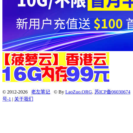
© 2012-2026
老左笔记
© By
LaoZuo.ORG
.
苏ICP备06030674
号-1
|
关于我们