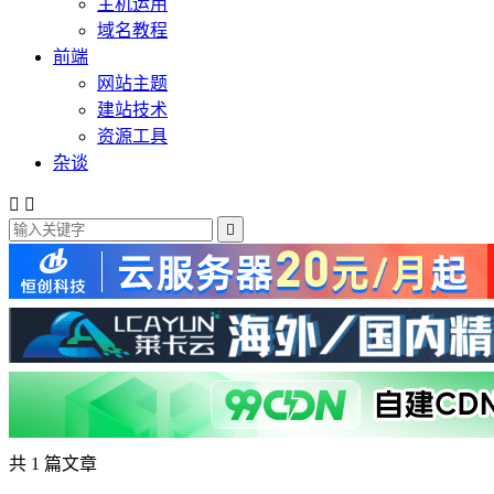
主机运用
域名教程
前端
网站主题
建站技术
资源工具
杂谈



共 1 篇文章