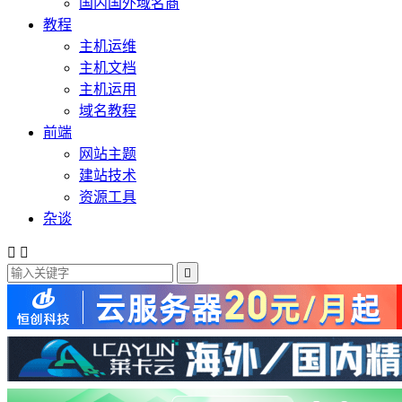
国内国外域名商
教程
主机运维
主机文档
主机运用
域名教程
前端
网站主题
建站技术
资源工具
杂谈


