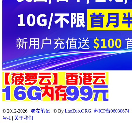
© 2012-2026
老左笔记
© By
LaoZuo.ORG
.
苏ICP备06030674
号-1
|
关于我们