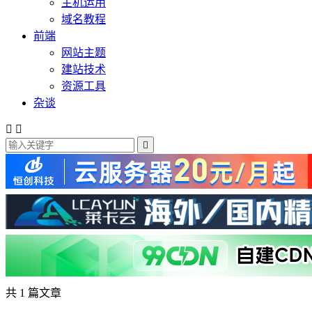
主机运用
域名教程
前端
网站主题
建站技术
资源工具
杂谈



共 1 篇文章