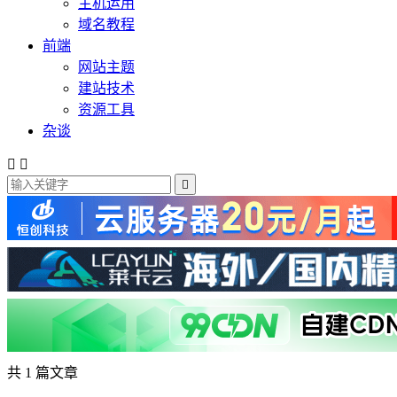
主机运用
域名教程
前端
网站主题
建站技术
资源工具
杂谈



共 1 篇文章